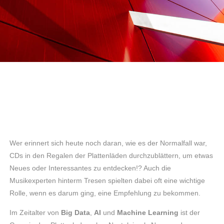
Wer erinnert sich heute noch daran, wie es der Normalfall war,
CDs in den Regalen der Plattenläden durchzublättern, um etwas
Neues oder Interessantes zu entdecken!? Auch die
Musikexperten hinterm Tresen spielten dabei oft eine wichtige
Rolle, wenn es darum ging, eine Empfehlung zu bekommen.
Im Zeitalter von
Big Data
,
AI
und
Machine Learning
ist der