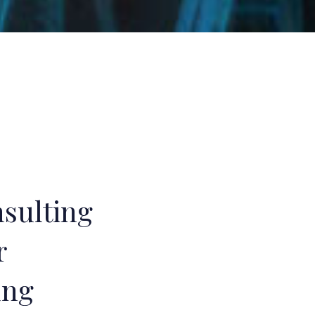
sulting
r
ung