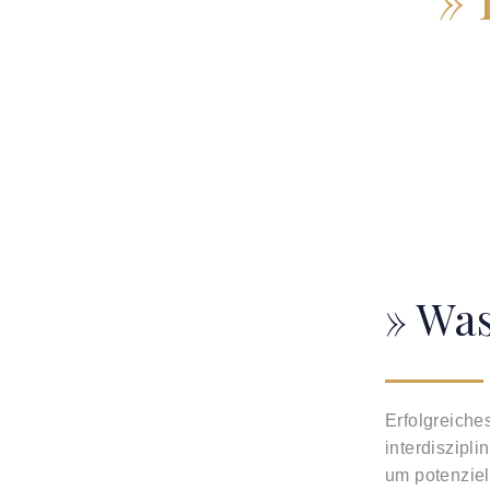
» Was
Erfolgreiche
interdiszipli
um potenziel