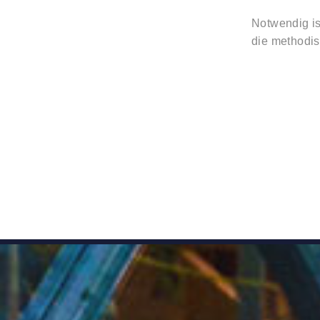
Notwendig is
die methodis